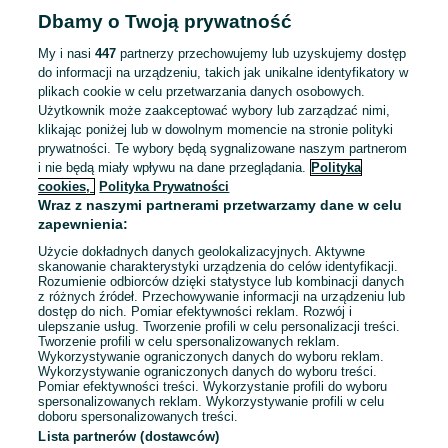
Dbamy o Twoją prywatność
My i nasi
447
partnerzy przechowujemy lub uzyskujemy dostęp
do informacji na urządzeniu, takich jak unikalne identyfikatory w
plikach cookie w celu przetwarzania danych osobowych.
Użytkownik może zaakceptować wybory lub zarządzać nimi,
klikając poniżej lub w dowolnym momencie na stronie polityki
prywatności. Te wybory będą sygnalizowane naszym partnerom
i nie będą miały wpływu na dane przeglądania.
Polityka
cookies,
Polityka Prywatności
Wraz z naszymi partnerami przetwarzamy dane w celu
zapewnienia:
Użycie dokładnych danych geolokalizacyjnych. Aktywne
skanowanie charakterystyki urządzenia do celów identyfikacji.
Rozumienie odbiorców dzięki statystyce lub kombinacji danych
z różnych źródeł. Przechowywanie informacji na urządzeniu lub
dostęp do nich. Pomiar efektywności reklam. Rozwój i
Sprzedający nie otrzymał jeszcze żadnych ocen
ulepszanie usług. Tworzenie profili w celu personalizacji treści.
Tworzenie profili w celu spersonalizowanych reklam.
Kup jeden z przedmiotów sprzedającego z Przesyłką OLX,
Wykorzystywanie ograniczonych danych do wyboru reklam.
Wykorzystywanie ograniczonych danych do wyboru treści.
aby być jedną z pierwszych osób, która wystawi mu ocenę.
Pomiar efektywności treści. Wykorzystanie profili do wyboru
spersonalizowanych reklam. Wykorzystywanie profili w celu
Jak działają oceny?
doboru spersonalizowanych treści.
Lista partnerów (dostawców)