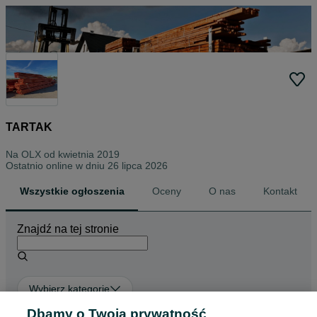
TARTAK
Na OLX od
kwietnia 2019
Ostatnio online w dniu 26 lipca 2026
Wszystkie ogłoszenia
Oceny
O nas
Kontakt
Znajdź na tej stronie
Wybierz kategorię
Dbamy o Twoją prywatność