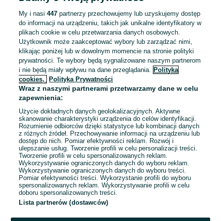
ZNALEŹLIŚMY 0
Sortowanie
Opcje przeglądania
OGŁOSZEŃ
My i nasi
447
partnerzy przechowujemy lub uzyskujemy dostęp
do informacji na urządzeniu, takich jak unikalne identyfikatory w
plikach cookie w celu przetwarzania danych osobowych.
Użytkownik może zaakceptować wybory lub zarządzać nimi,
klikając poniżej lub w dowolnym momencie na stronie polityki
prywatności. Te wybory będą sygnalizowane naszym partnerom
i nie będą miały wpływu na dane przeglądania.
Polityka
cookies,
Polityka Prywatności
Wraz z naszymi partnerami przetwarzamy dane w celu
zapewnienia:
Użycie dokładnych danych geolokalizacyjnych. Aktywne
skanowanie charakterystyki urządzenia do celów identyfikacji.
Rozumienie odbiorców dzięki statystyce lub kombinacji danych
Przepraszamy, nie znaleźliśmy tego,
z różnych źródeł. Przechowywanie informacji na urządzeniu lub
dostęp do nich. Pomiar efektywności reklam. Rozwój i
czego szukasz.
ulepszanie usług. Tworzenie profili w celu personalizacji treści.
Tworzenie profili w celu spersonalizowanych reklam.
Wykorzystywanie ograniczonych danych do wyboru reklam.
Wykorzystywanie ograniczonych danych do wyboru treści.
Pomiar efektywności treści. Wykorzystanie profili do wyboru
spersonalizowanych reklam. Wykorzystywanie profili w celu
doboru spersonalizowanych treści.
Lista partnerów (dostawców)