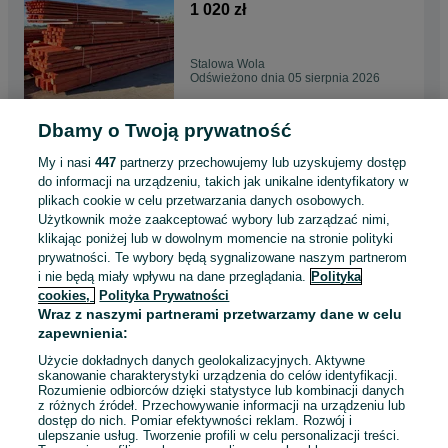
Najlepsza CENA
1 020 zł
Stalowa Wola
Odświeżono dnia 05 sierpnia 2026
Dbamy o Twoją prywatność
Więźba Dachowa, Deski
Szalunkowe, Transport FREE/
My i nasi
447
partnerzy przechowujemy lub uzyskujemy dostęp
HDS / Najlepsza CENA
1 020 zł
do informacji na urządzeniu, takich jak unikalne identyfikatory w
plikach cookie w celu przetwarzania danych osobowych.
Użytkownik może zaakceptować wybory lub zarządzać nimi,
Kalisz
klikając poniżej lub w dowolnym momencie na stronie polityki
Odświeżono dnia 05 sierpnia 2026
prywatności. Te wybory będą sygnalizowane naszym partnerom
i nie będą miały wpływu na dane przeglądania.
Polityka
cookies,
Polityka Prywatności
Więźba Dachowa, Deski
Wraz z naszymi partnerami przetwarzamy dane w celu
Szalunkowe, Transport FREE/
zapewnienia:
HDS / Najlepsza CENA
1 020 zł
Użycie dokładnych danych geolokalizacyjnych. Aktywne
skanowanie charakterystyki urządzenia do celów identyfikacji.
Rozumienie odbiorców dzięki statystyce lub kombinacji danych
Kraków, Bronowice
z różnych źródeł. Przechowywanie informacji na urządzeniu lub
Odświeżono dnia 05 sierpnia 2026
dostęp do nich. Pomiar efektywności reklam. Rozwój i
ulepszanie usług. Tworzenie profili w celu personalizacji treści.