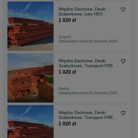
Więźba Dachowa, Deski
Szalunkowe, Łaty HDS
1 020 zł
Sulęcin
Odświeżono dnia 05 sierpnia 2026
Więźba Dachowa, Deski
Szalunkowe, Transport FREE/
HDS / Najlepsza CENA
1 020 zł
Kielce
Odświeżono dnia 05 sierpnia 2026
Więźba Dachowa, Deski
Szalunkowe, Transport FREE/
HDS / Najlepsza CENA
1 020 zł