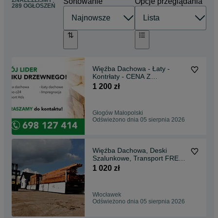
ZNALEŹLIŚMY
Sortowanie
Opcje przeglądania
289 OGŁOSZEŃ
Więźba Dachowa - Łaty -
Kontrłaty - CENA Z
TRANSPORTEM HDS
1 200 zł
Głogów Małopolski
Odświeżono dnia 05 sierpnia 2026
Więźba Dachowa, Deski
Szalunkowe, Transport FREE/
HDS / Najlepsza CENA
1 020 zł
Włocławek
Odświeżono dnia 05 sierpnia 2026